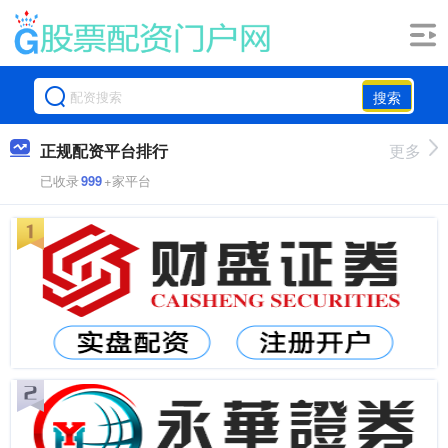
搜索
正规配资平台排行
更多
已收录
999
+家平台