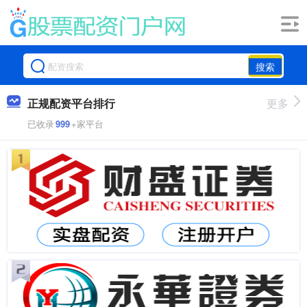
搜索
正规配资平台排行
更多
已收录
999
+家平台