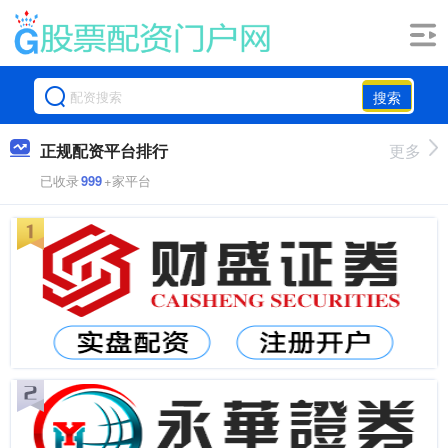
搜索
正规配资平台排行
更多
已收录
999
+家平台