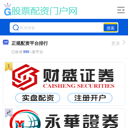
搜索
正规配资平台排行
更多
已收录
999
+家平台