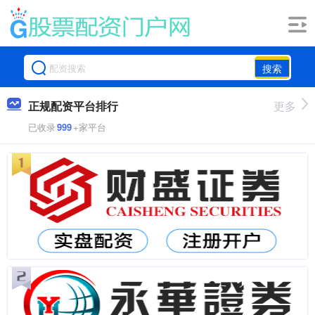
搜索
正规配资平台排行
更多
已收录
999
+家平台