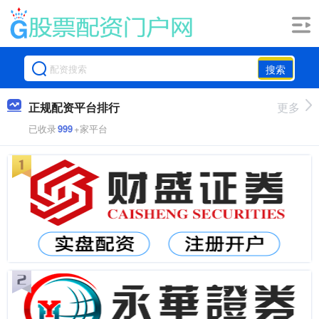
搜索
正规配资平台排行
更多
已收录
999
+家平台