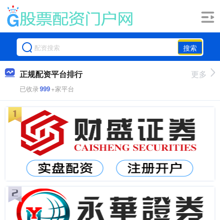
搜索
正规配资平台排行
更多
已收录
999
+家平台