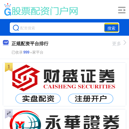
搜索
正规配资平台排行
更多
已收录
999
+家平台