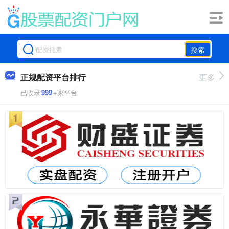
搜索
正规配资平台排行
更多
已收录
999
+家平台