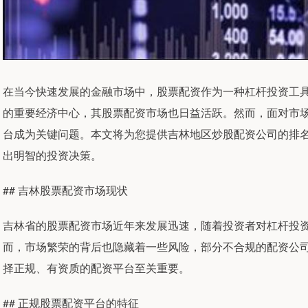
在当今快速发展的金融市场中，股票配资作为一种杠杆投资工
的重要经济中心，其股票配资市场也日益活跃。然而，面对市
台成为关键问题。本文将为您提供吉林地区炒股配资公司的排
出明智的投资决策。
## 吉林股票配资市场现状
吉林省的股票配资市场近年来发展迅速，随着投资者对杠杆投
而，市场繁荣的背后也隐藏着一些风险，部分不合规的配资公
择正规、有资质的配资平台至关重要。
## 正规股票配资平台的特征