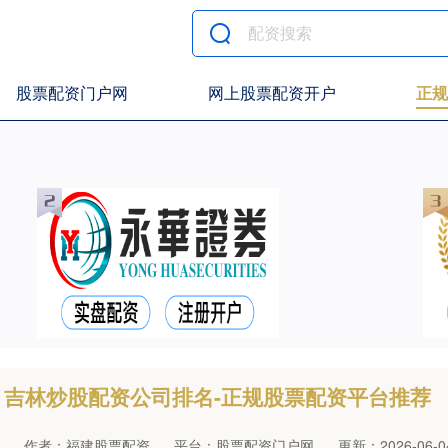
股票配资门户网
网上股票配资开户
正规
吉林炒股配资公司排名-正规股票配资平台推荐
作者：福建股票配资
平台：股票配资门户网
更新：2026-06-04