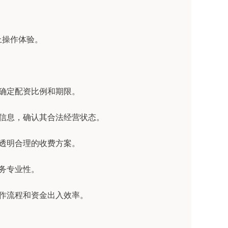
上操作体验。
力确定配资比例和期限。
注册信息，确认其合法经营状态。
择透明合理的收费方案。
服务专业性。
台操作流程和资金出入效率。