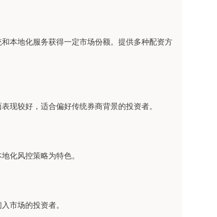
统和本地化服务获得一定市场份额。提供多种配资方
面表现较好，适合偏好传统券商背景的投资者。
本地化风控策略为特色。
初入市场的投资者。