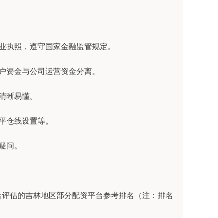
和营业执照，遵守国家金融监管规定。
保客户资金与公司运营资金分离。
款清晰易懂。
、平仓线设置等。
者疑问。
合评估的吉林地区部分配资平台参考排名（注：排名