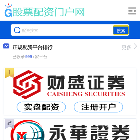
搜索
正规配资平台排行
更多
已收录
999
+家平台