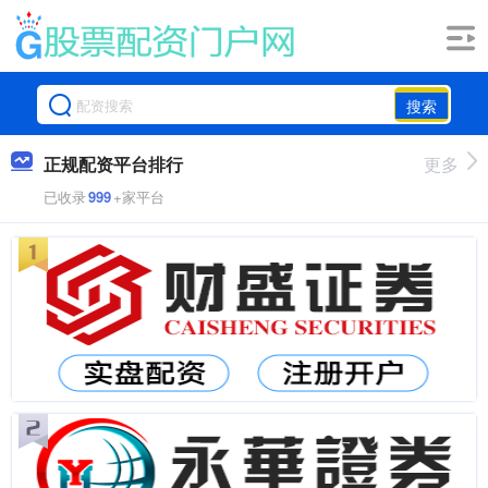
搜索
正规配资平台排行
更多
已收录
999
+家平台