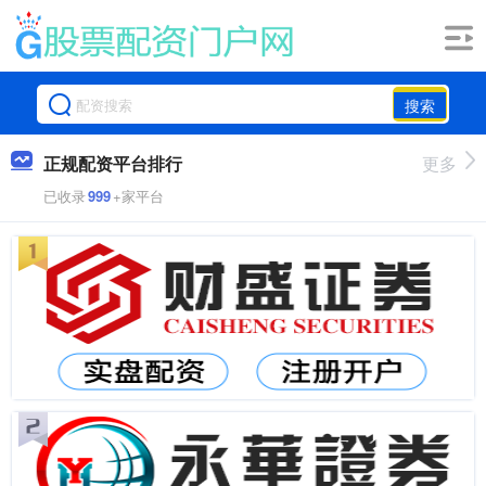
搜索
正规配资平台排行
更多
已收录
999
+家平台