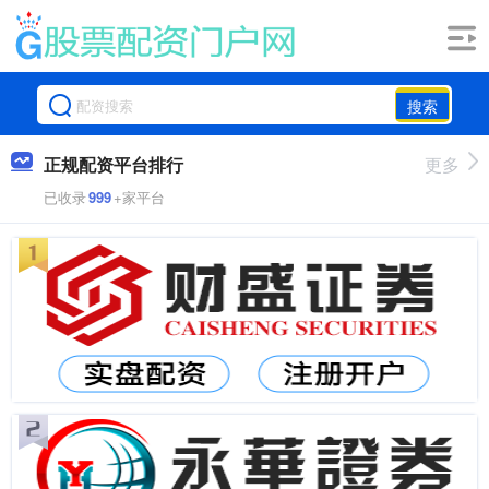
搜索
正规配资平台排行
更多
已收录
999
+家平台