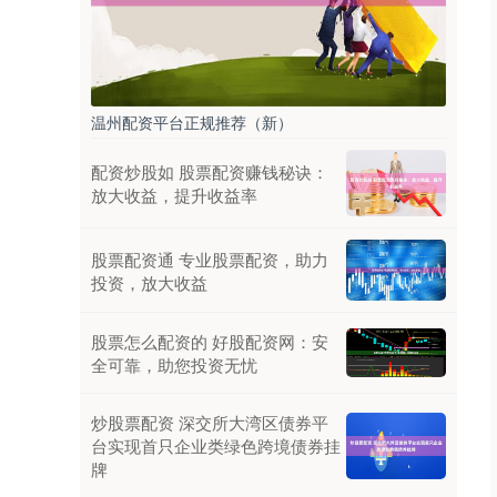
温州配资平台正规推荐（新）
配资炒股如 股票配资赚钱秘诀：
放大收益，提升收益率
股票配资通 专业股票配资，助力
投资，放大收益
股票怎么配资的 好股配资网：安
全可靠，助您投资无忧
炒股票配资 深交所大湾区债券平
台实现首只企业类绿色跨境债券挂
牌