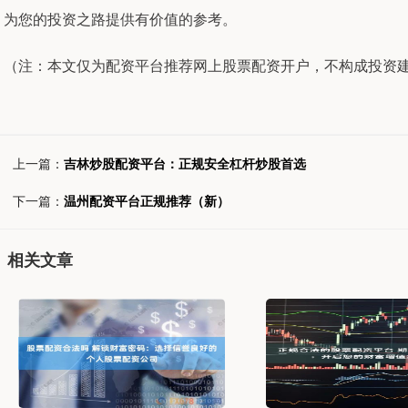
为您的投资之路提供有价值的参考。
（注：本文仅为配资平台推荐网上股票配资开户，不构成投资
上一篇：
吉林炒股配资平台：正规安全杠杆炒股首选
下一篇：
温州配资平台正规推荐（新）
相关文章