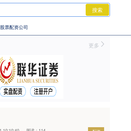
搜索
股票配资公司
更多
 10:10:40
阅读：114